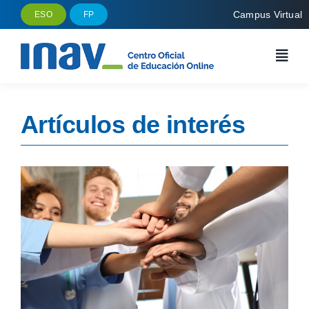
Saltar
Campus Virtual
ESO
FP
al
contenido
Artículos de interés