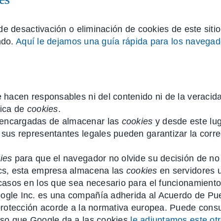
e desactivación o eliminación de cookies de este siti
ndo.
Aquí le dejamos una guía rápida para los navega
e hacen responsables ni del contenido ni de la veracid
tica de
cookies
.
 encargadas de almacenar las
cookies
y desde este lug
 sus representantes legales pueden garantizar la corre
ies
para que el navegador no olvide su decisión de no
cs, esta empresa almacena las
cookies
en servidores 
casos en los que sea necesario para el funcionamiento 
ogle Inc. es una compañía adherida al Acuerdo de Pue
 protección acorde a la normativa europea. Puede consu
 uso que Google da a las cookies
le adjuntamos este ot