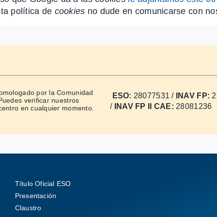
ta política de
cookies
no dude en comunicarse con noso
homologado por la Comunidad
ESO:
28077531 /
INAV FP:
2
Puedes verificar nuestros
/
INAV FP II CAE:
28081236
centro en cualquier momento.
Título Oficial ESO
Presentación
Claustro