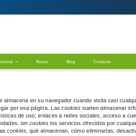
esional
Becas
Blog
Contacto
e almacena en su navegador cuando visita casi cualqui
egar por esa página. Las
cookies
suelen almacenar info
sticas de uso, enlaces a redes sociales, acceso a cuen
sidades, sin
cookies
los servicios ofrecidos por cualq
las
cookies
, qué almacenan, cómo eliminarlas, desactiv