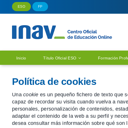
Saltar
ESO
FP
al
contenido
Inicio
Título Oficial ESO
Formación Prof
Política de cookies
Una
cookie
es un pequeño fichero de texto que s
capaz de recordar su visita cuando vuelva a nav
personales, personalización de contenidos, estadí
adaptar el contenido de la web a su perfil y nece
desea consultar más información sobre qué son 