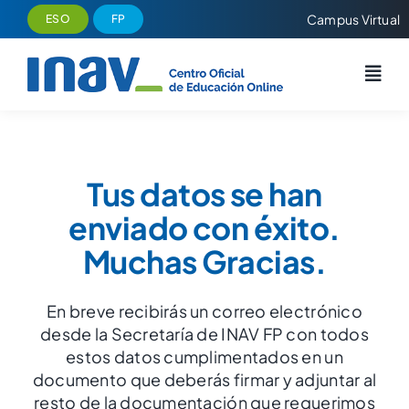
Saltar
Campus Virtual
ESO
FP
al
contenido
Tus datos se han
enviado con éxito.
Muchas Gracias.
En breve recibirás un correo electrónico
desde la Secretaría de INAV FP con todos
estos datos cumplimentados en un
documento que deberás firmar y adjuntar al
resto de la documentación que requerimos