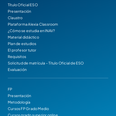
Título Oficial ESO
Presentación
Claustro
Plataforma Alexia Classroom
¿Cómo se estudia en INAV?
Material didáctico
Plan de estudios
El profesor tutor
Requisitos
Solicitud de matrícula – Título Oficial de ESO
Evaluación
FP
Presentación
Metodología
Cursos FP Grado Medio
Cursos grado superior online