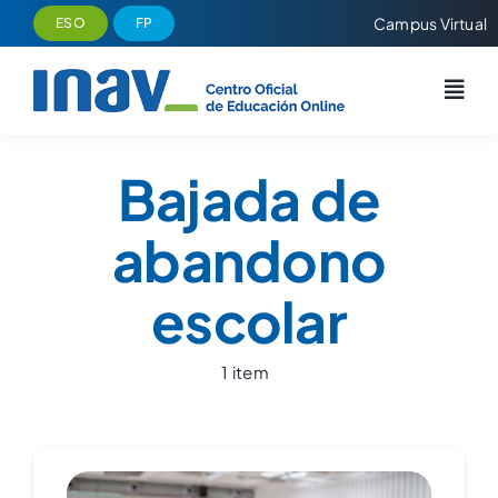
Saltar
Campus Virtual
ESO
FP
al
contenido
Bajada de
abandono
escolar
1 item