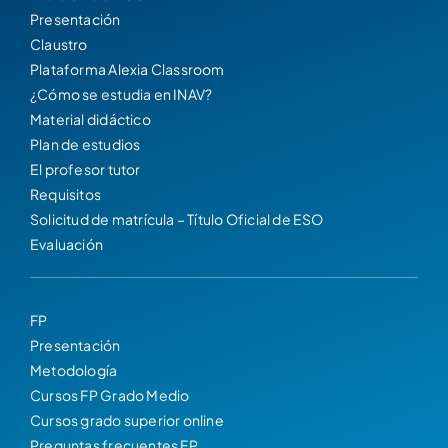
Presentación
Claustro
Plataforma Alexia Classroom
¿Cómo se estudia en INAV?
Material didáctico
Plan de estudios
El profesor tutor
Requisitos
Solicitud de matrícula – Título Oficial de ESO
Evaluación
FP
Presentación
Metodología
Cursos FP Grado Medio
Cursos grado superior online
Preguntas frecuentes FP