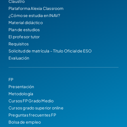
Claustro
Plataforma Alexia Classroom
¿Cómo se estudia en INAV?
Material didáctico
Plan de estudios
El profesor tutor
Requisitos
Solicitud de matrícula – Título Oficial de ESO
Evaluación
FP
Presentación
Metodología
Cursos FP Grado Medio
Cursos grado superior online
Preguntas frecuentes FP
Bolsa de empleo