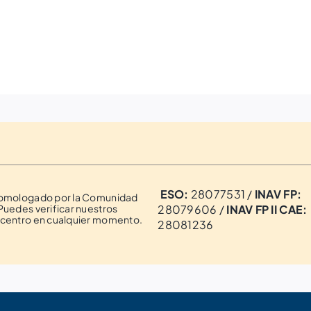
ESO:
28077531 /
INAV FP:
homologado por la Comunidad
Puedes verificar nuestros
28079606 /
INAV FP II CAE:
 centro en cualquier momento.
28081236