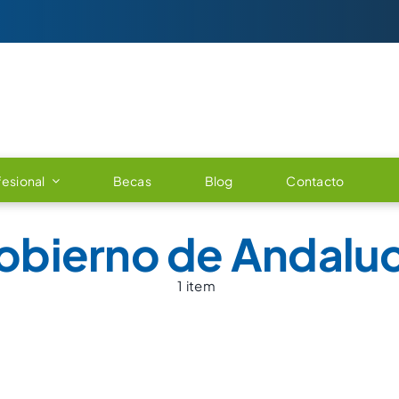
esional
Becas
Blog
Contacto
obierno de Andaluc
1 item