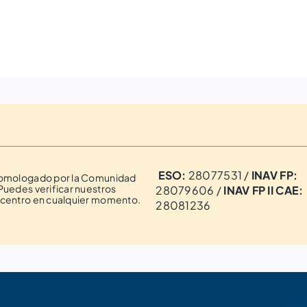
ESO:
28077531 /
INAV FP:
homologado por la Comunidad
Puedes verificar nuestros
28079606 /
INAV FP II CAE:
 centro en cualquier momento.
28081236