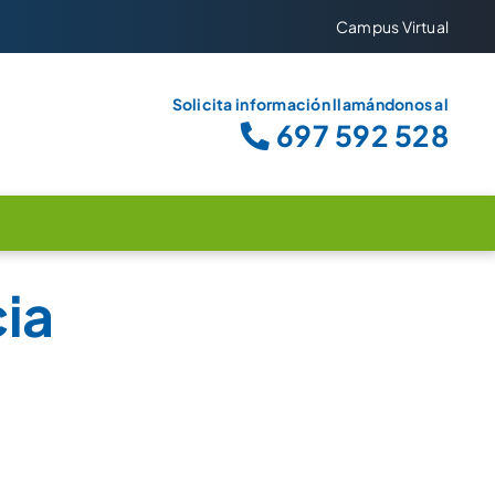
Campus Virtual
Solicita información llamándonos al
697 592 528
ia