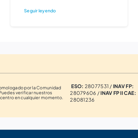
Seguir leyendo
ESO:
28077531 /
INAV FP:
homologado por la Comunidad
Puedes verificar nuestros
28079606 /
INAV FP II CAE:
 centro en cualquier momento.
28081236