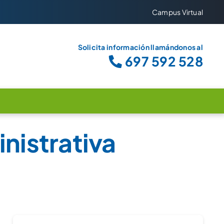
Campus Virtual
Solicita información llamándonos al
697 592 528
nistrativa