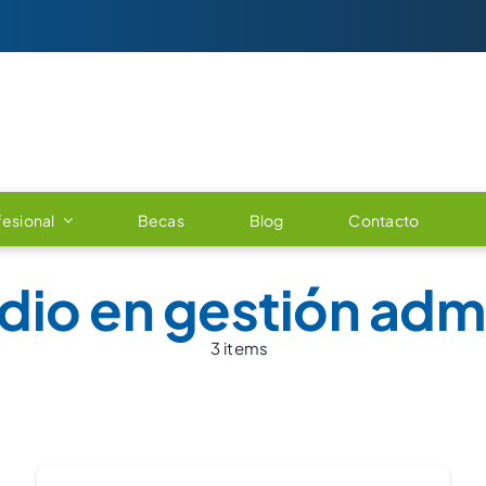
esional
Becas
Blog
Contacto
io en gestión admi
3 items