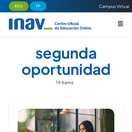
Saltar
Campus Virtual
ESO
FP
al
contenido
segunda
oportunidad
19 items