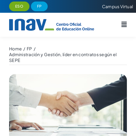
Saltar
Campus Virtual
ESO
FP
al
contenido
Home
FP
Administración y Gestión, líder en contratos según el
SEPE