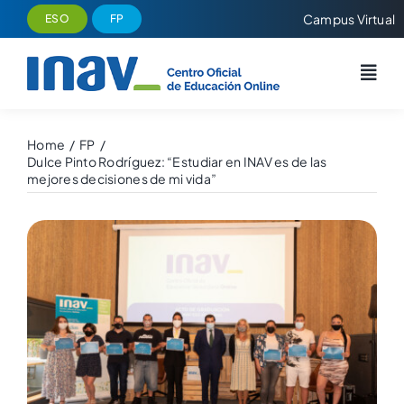
Saltar
Campus Virtual
ESO
FP
al
contenido
Home
FP
Dulce Pinto Rodríguez: “Estudiar en INAV es de las
mejores decisiones de mi vida”