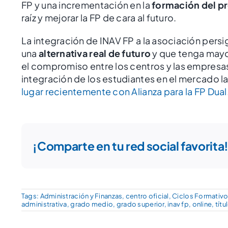
FP y una incrementación en la
formación del p
raíz y mejorar la FP de cara al futuro.
La integración de INAV FP a la asociación pers
una
alternativa real de futuro
y que tenga mayor
el compromiso entre los centros y las empresas 
integración de los estudiantes en el mercado l
lugar recientemente con Alianza para la FP Dual
¡Comparte en tu red social favorita
Tags:
Administración y Finanzas
,
centro oficial
,
Ciclos Formativ
administrativa
,
grado medio
,
grado superior
,
inav fp
,
online
,
títu