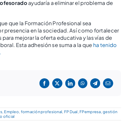
rofesorado
ayudaría a eliminar el problema de
igue que la Formación Profesional sea
 presencia en la sociedad. Así como fortalecer
para mejorar la oferta educativa y las vías de
aboral. Esta adhesión se suma a la que
ha tenido
.
!
os
,
Empleo
,
formación profesional
,
FP Dual
,
FPempresa
,
gestión
lo oficial