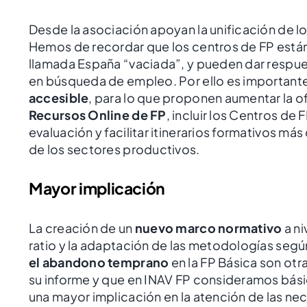
Desde la asociación apoyan la unificación de l
Hemos de recordar que los centros de FP están 
llamada España “vaciada”, y pueden dar respue
en búsqueda de empleo. Por ello es importante
accesible
, para lo que proponen aumentar la of
Recursos Online de FP
, incluir los Centros de
evaluación y facilitar itinerarios formativos m
de los sectores productivos.
Mayor implicación
La creación de un
nuevo marco normativo
a ni
ratio y la adaptación de las metodologías según
el abandono temprano
en la FP Básica son otr
su informe y que en INAV FP consideramos bási
una mayor implicación en la atención de las ne