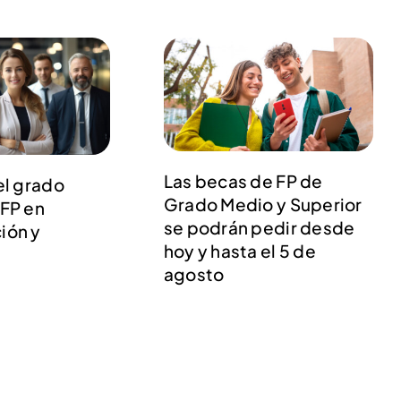
Las becas de FP de
el grado
Grado Medio y Superior
 FP en
se podrán pedir desde
ión y
hoy y hasta el 5 de
agosto