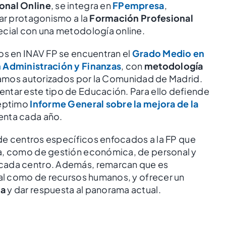
onal Online
, se integra en
FPempresa
,
dar protagonismo a la
Formación Profesional
ecial con una metodología online.
os en INAV FP se encuentran el
Grado Medio en
 Administración y Finanzas
, con
metodología
tamos autorizados por la Comunidad de Madrid.
ntar este tipo de Educación. Para ello defiende
séptimo
Informe General sobre la mejora de la
enta cada año.
 de centros específicos enfocados a la FP que
va, como de gestión económica, de personal y
 cada centro. Además, remarcan que es
tal como de recursos humanos, y ofrecer un
da
y dar respuesta al panorama actual.