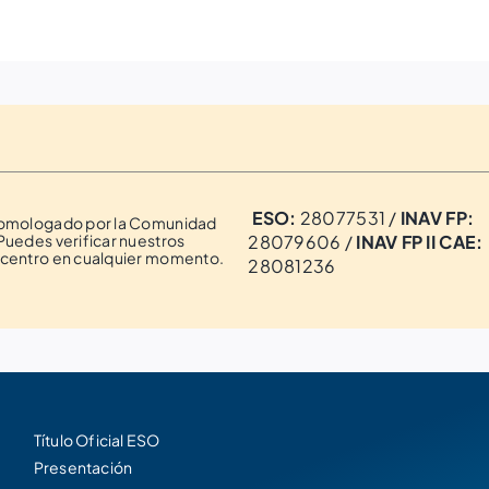
ESO:
28077531 /
INAV FP:
homologado por la Comunidad
Puedes verificar nuestros
28079606 /
INAV FP II CAE:
 centro en cualquier momento.
28081236
Título Oficial ESO
Presentación