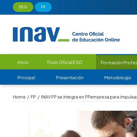
Saltar
ESO
FP
al
contenido
Inicio
Título Oficial ESO
Formación Profes
Principal
Presentación
Metodología
Home
FP
INAV FP se integra en FPempresa para impulsar