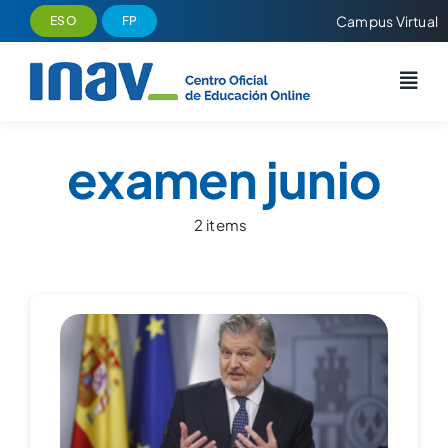
Saltar
Campus Virtual
ESO
FP
al
contenido
examen junio
2 items