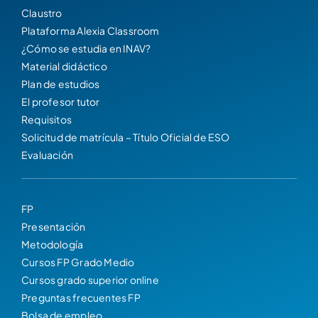
Claustro
Plataforma Alexia Classroom
¿Cómo se estudia en INAV?
Material didáctico
Plan de estudios
El profesor tutor
Requisitos
Solicitud de matrícula – Título Oficial de ESO
Evaluación
FP
Presentación
Metodología
Cursos FP Grado Medio
Cursos grado superior online
Preguntas frecuentes FP
Bolsa de empleo