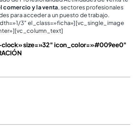
l comercio y la venta
, sectores profesionales
es para acceder a un puesto de trabajo.
dth=»1/3″ el_class=»ficha»][vc_single_image
nter»][vc_column_text]
Grado Medio en Gestión
-clock» size=»32″ icon_color=»#009ee0″
Administrativa
URACIÓN