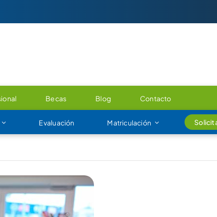
ional
Becas
Blog
Contacto
Solici
Evaluación
Matriculación