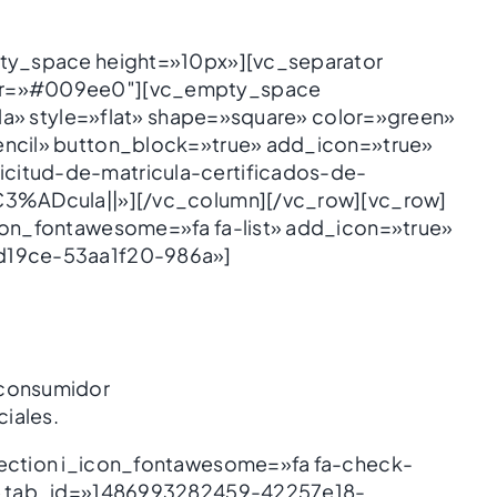
pty_space height=»10px»][vc_separator
lor=»#009ee0″][vc_empty_space
ula» style=»flat» shape=»square» color=»green»
encil» button_block=»true» add_icon=»true»
citud-de-matricula-certificados-de-
C3%ADcula||»][/vc_column][/vc_row][vc_row]
con_fontawesome=»fa fa-list» add_icon=»true»
ad19ce-53aa1f20-986a»]
o/consumidor
ciales.
section i_icon_fontawesome=»fa fa-check-
os» tab_id=»1486993282459-42257e18-