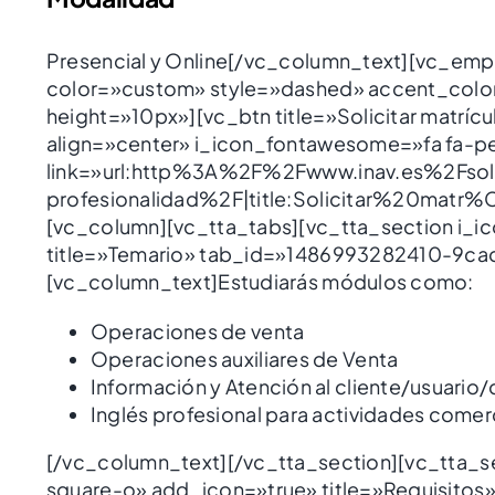
Presencial y Online[/vc_column_text][vc_em
color=»custom» style=»dashed» accent_co
height=»10px»][vc_btn title=»Solicitar matríc
align=»center» i_icon_fontawesome=»fa fa-p
link=»url:http%3A%2F%2Fwww.inav.es%2Fsoli
profesionalidad%2F|title:Solicitar%20matr%
[vc_column][vc_tta_tabs][vc_tta_section i_i
title=»Temario» tab_id=»1486993282410-9c
[vc_column_text]Estudiarás módulos como:
Operaciones de venta
Operaciones auxiliares de Venta
Información y Atención al cliente/usuari
Inglés profesional para actividades comer
[/vc_column_text][/vc_tta_section][vc_tta_
square-o» add_icon=»true» title=»Requisit