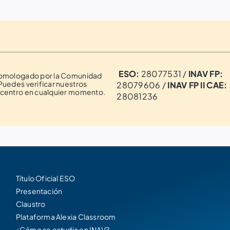
ESO:
28077531 /
INAV FP:
homologado por la Comunidad
Puedes verificar nuestros
28079606 /
INAV FP II CAE:
 centro en cualquier momento.
28081236
Título Oficial ESO
Presentación
Claustro
Plataforma Alexia Classroom
¿Cómo se estudia en INAV?