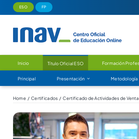
Saltar
ESO
FP
al
contenido
Inicio
Formación Profes
Título Oficial ESO
Principal
Presentación
Metodología
Home
Certificados
Certificado de Actividades de Venta