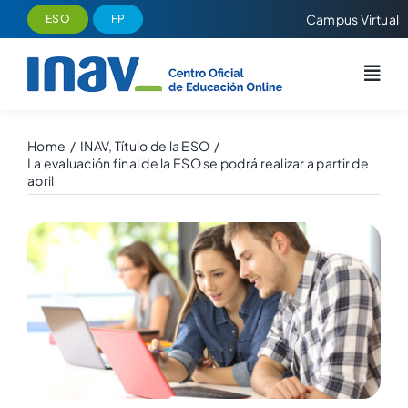
Saltar
Campus Virtual
ESO
FP
al
contenido
Home
INAV
Título de la ESO
La evaluación final de la ESO se podrá realizar a partir de
abril