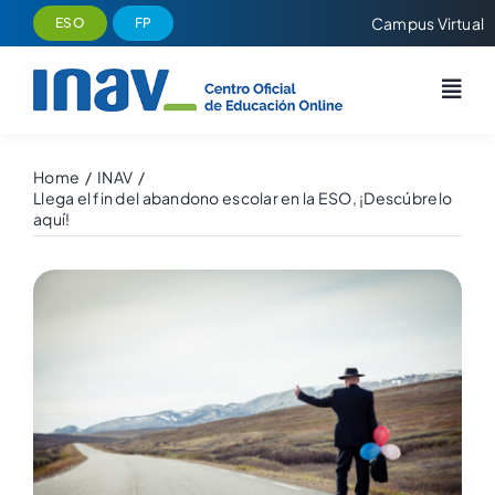
Saltar
Campus Virtual
ESO
FP
al
contenido
Home
INAV
Llega el fin del abandono escolar en la ESO, ¡Descúbrelo
aquí!