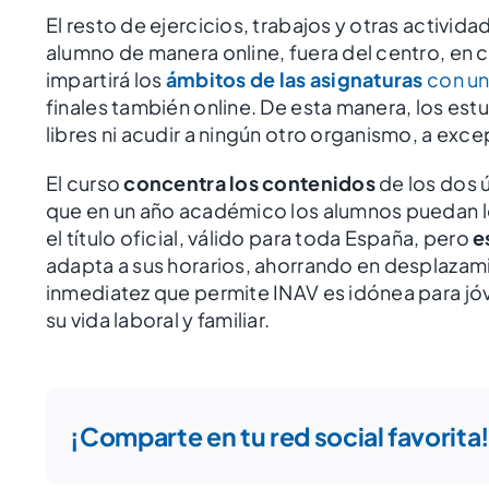
El resto de ejercicios, trabajos y otras activi
alumno de manera online, fuera del centro, en 
impartirá los
ámbitos de las asignaturas
con un
finales también online. De esta manera, los est
libres ni acudir a ningún otro organismo, a exce
El curso
concentra los contenidos
de los dos ú
que en un año académico los alumnos puedan log
el título oficial, válido para toda España, pero
e
adapta a sus horarios, ahorrando en desplazamie
inmediatez que permite INAV es idónea para j
su vida laboral y familiar.
¡Comparte en tu red social favorita