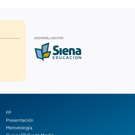
FP
Presentación
Metodología
Cursos FP Grado Medio