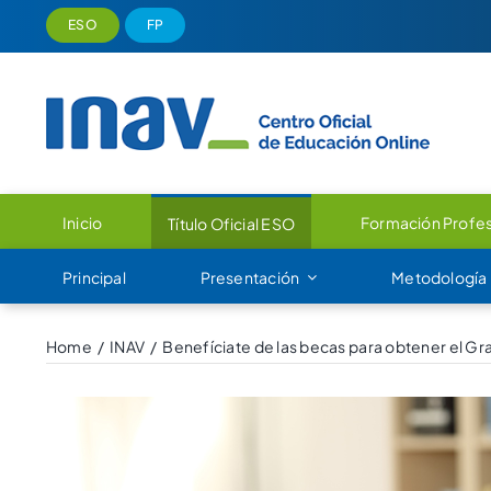
Saltar
ESO
FP
al
contenido
Inicio
Formación Profes
Título Oficial ESO
Principal
Presentación
Metodología
Home
INAV
Benefíciate de las becas para obtener el 