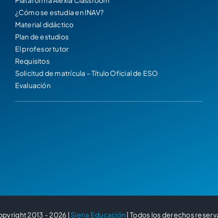
¿Cómo se estudia en INAV?
Material didáctico
Plan de estudios
El profesor tutor
Requisitos
Solicitud de matrícula – Título Oficial de ESO
Evaluación
pyright 2013 - 2026 |
Siena Educación
| Todos los derechos reser