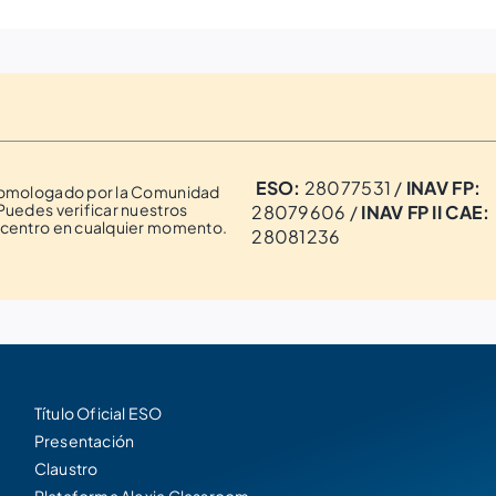
ESO:
28077531 /
INAV FP:
homologado por la Comunidad
Puedes verificar nuestros
28079606 /
INAV FP II CAE:
 centro en cualquier momento.
28081236
Título Oficial ESO
Presentación
Claustro
Plataforma Alexia Classroom