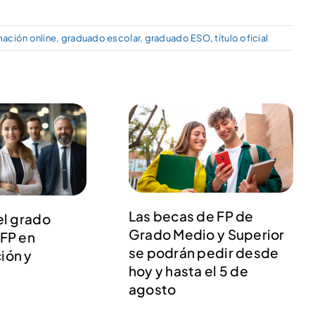
ación online
,
graduado escolar
,
graduado ESO
,
título oficial
Las becas de FP de
el grado
Grado Medio y Superior
 FP en
se podrán pedir desde
ión y
hoy y hasta el 5 de
agosto