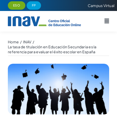
Saltar
Campus Virtual
ESO
FP
al
contenido
Home
INAV
La tasa de titulación en Educación Secundaria es la
referencia para evaluar el éxito escolar en España