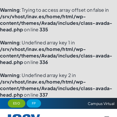
Warning
: Trying to access array offset on false in
/srv/vhost/inav.es/home/html/wp-
content/themes/Avada/includes/class-avada-
head.php
on line
335
Warning
: Undefined array key 1 in
/srv/vhost/inav.es/home/html/wp-
content/themes/Avada/includes/class-avada-
head.php
on line
336
Warning
: Undefined array key 2 in
/srv/vhost/inav.es/home/html/wp-
content/themes/Avada/includes/class-avada-
head.php
on line
337
Saltar
Campus Virtual
ESO
FP
al
contenido